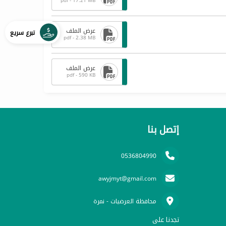
pdf - 17.21 MB
عرض الملف
تبرع سريع
pdf - 2.38 MB
عرض الملف
pdf - 590 KB
إتصل بنا
0536804990
awyjmyt@gmail.com
محافظة العرضيات - نمرة
تجدنا على